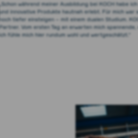
„Schon während meiner Ausbildung bei KOCH habe ich
und innovative Produkte hautnah erlebt. Für mich war s
noch tiefer einsteigen – mit einem dualen Studium. KOC
Partner. Vom ersten Tag an erwarten mich spannende, 
ich fühle mich hier rundum wohl und wertgeschätzt.“