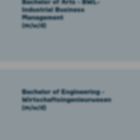
Bachelor of Arts - BWL-
Industrial Business
Management
(m/w/d)
Bachelor of Engineering -
Wirt­schafts­ingenieur­wesen
(m/w/d)