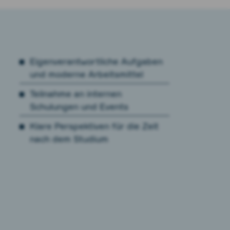
Eigenverantwortliche Aufgaben
und moderne Arbeitsmittel
Teilnahme an internen
Schulungen und Events
Klare Perspektiven für die Zeit
nach dem Studium