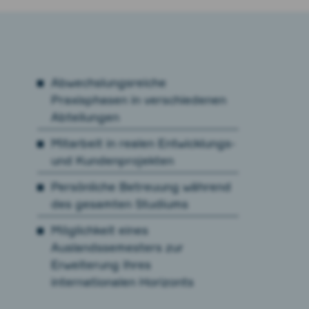
Abwechslungsreiche
Praxisphasen in verschiedenen
Abteilungen
Mitarbeit in realen Entwicklungs-
und Kundenprojekten
Persönliche Betreuung während
des gesamten Studiums
Möglichkeit eines
Auslandssemesters zur
Erweiterung Ihres
internationalen Horizonts