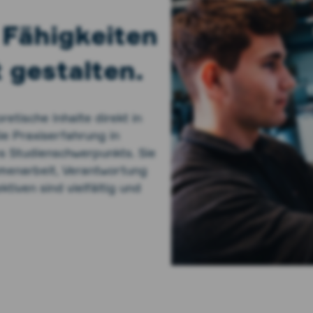
Fähigkeiten
 gestalten.
retische Inhalte direkt in
e Praxiserfahrung in
es Studienschwerpunkts. Sie
mmenarbeit, Verantwortung
ktiven sind vielfältig und