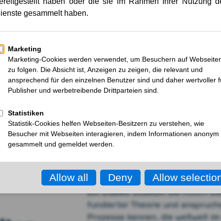
Ein Duales Studium bei KOCH bie
fundierter Theorie und anspruchs
Prozesse kennen, die weltweit im 