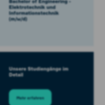
Bachelor of Engineering -
Elektrotechnik und
Informationstechnik
(m/w/d)
Unsere Studiengänge im
Detail
Mehr erfahren