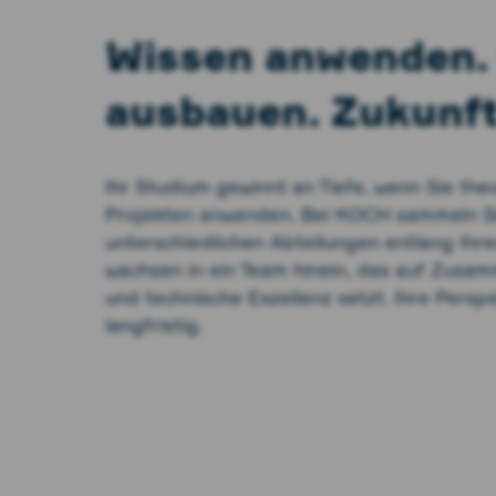
Wissen anwenden. 
ausbauen. Zukunft
Ihr Studium gewinnt an Tiefe, wenn Sie theo
Projekten anwenden. Bei KOCH sammeln Si
unterschiedlichen Abteilungen entlang Ihr
wachsen in ein Team hinein, das auf Zusa
und technische Exzellenz setzt. Ihre Perspe
langfristig.