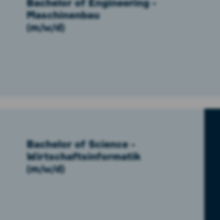
Bachelor of Engineering -
Maschinenbau
(m/w/d)
Bachelor of Science -
Wirtschaftsinformatik
(m/w/d)