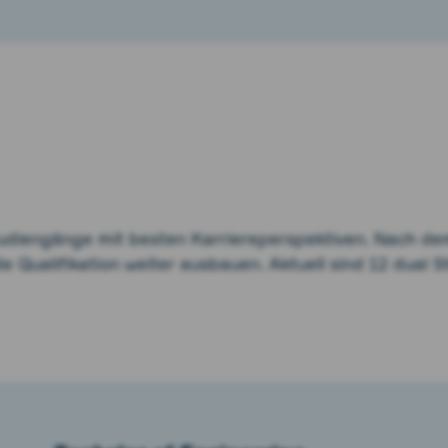
udiengänge mit besten Karriereperspektiven. Nach de
e Qualifikation weiter ausbauen. Aktuell sind 12 dual 