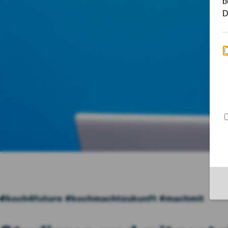
Home
Karriere
Duales Studium
#koch4future #kochmachtzukunft #machmit