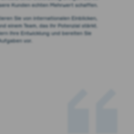
unsere Kunden echten Mehrwert schaffen.
ieren Sie von internationalen Einblicken,
 einem Team, das Ihr Potenzial stärkt.
dern Ihre Entwicklung und bereiten Sie
Aufgaben vor.