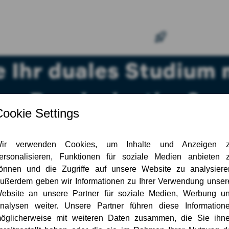
e Ihr duales Studium 
Praxis­einstieg?