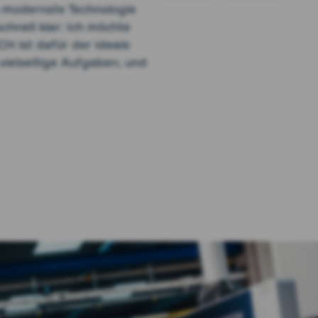
 modernste Technologie
chnell klar: Ich möchte
H ist dafür der ideale
vielseitige Aufgaben, und