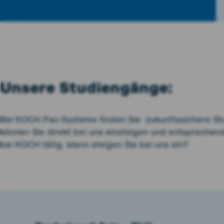
Unsere Studiengänge:
Bei KOCH Pac-Systeme finden Sie zukunftssichere St
können Sie direkt bei uns einsteigen und entsprechend
bei KOCH tätig. Wann steigen Sie bei uns ein?