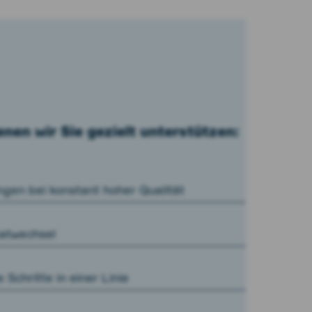
nen wir Sie gezielt unterstützen:
gen bei konstant hoher Qualität
matwechsel
Schritte in einer Linie