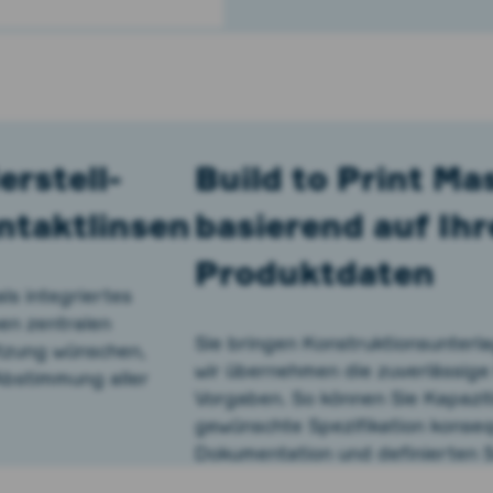
rstell-
Build to Print Ma
ntaktlinsen
basierend auf Ih
Produktdaten
ls integriertes
nen zentralen
Sie bringen Konstruktionsunterl
tzung wünschen,
wir übernehmen die zuverlässige
Abstimmung aller
Vorgaben. So können Sie Kapazit
gewünschte Spezifikation konsequ
Dokumentation und definierten Sc