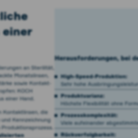
liche
 einer
Herausforderungen, bei de
r­ungen an Sterilität,
packte Monatslinsen,
High-Speed-Produktion:
stärke sowie Kontakt­
Sehr hohe Ausbringungsleistun
tropfen: KOCH
Produktvarianz:
aus einer Hand.
Höchste Flexibilität ohne For
Kontakt­linsen, die
Prozesskomplexität:
n und Kenn­zeichnung
Viele aufeinander abgestimmte 
n Produktions­prozess.
Rückverfolgbarkeit:
lisierten