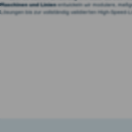
Maschinen und Linien
entwickeln wir modulare, maß
Lösungen bis zur vollständig validierten High‑Speed‑Li