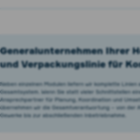
Generalunternehmen Ihrer He
und Verpackungslinie für Ko
Neben einzelnen Modulen liefern wir komplette Linien a
Gesamtsystem. Wenn Sie statt vieler Schnittstellen ei
Ansprechpartner für Planung, Koordination und Umse
übernehmen wir die Gesamtverantwortung – von der 
Gewerke bis zur abschließenden Inbetriebnahme.