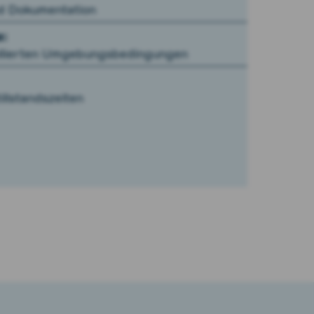
d Dokumentation
z:
ollierten Umgebungsbedingungen
illstandszeiten