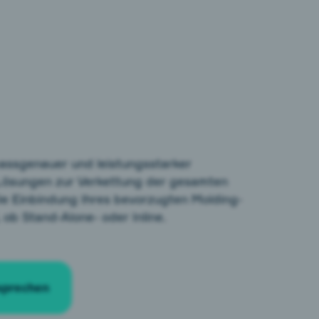
passgenauer und leistungsstarker
Lösungen zur Verkettung der gesamten
e Einbindung Ihres bevorzugten Molding-
 ob Stand-Alone- oder Inline.
sprechen