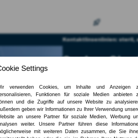
Kontaktlinsenlinien: steril, 
Suchen Sie e
Lösung für d
oder Verpac
Kontaktlins
Unsere validierten Kontakt­lin
von Kontakt­linsen, die Primä