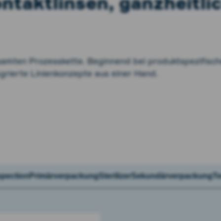
ntakt­linsen, ganzheitli
samten Prozess­kette. Beginnend bei produkt­spezifisc
egrierte Linien­konzepte aus einer Hand.
spection
Primärverpackung
Sterilizer
Sekundärverpackung
Te