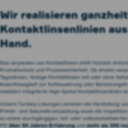
Wir realisieren ganzheit
Kontakt­linsen­linien aus
Hand.
Das verpacken von Kontakt­linsen stellt höchste Anforde
Produkt­schutz und Prozess­sicherheit. Ob einzeln ver­
Tageslinsen, farbige Kontakt­linsen mit oder ohne Seh
linsen­flüssigkeit zur Auf­bewahrung oder Benetzungs­
realisiert integrierte High‑Speed Kontakt­linsen­linien 
Unsere Turnkey‑Lösungen vereinen die Herstellung von 
Primär- und Sekundär­verpackung sowie die Inspektio
zu einem durchgängigen, teil- oder voll­auto­matisierte
Mit
über 50 Jahren Erfahrung
und
mehr als 300 rea