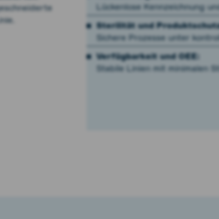
Lückenlose Kennzeichnung un
geschneiderte
nie.
Sterilität und Produktschut
Sichere Prozesse unter kontr
Verfügbarkeit und OEE:
Stabile Linien mit minimalen St