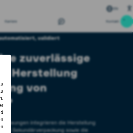
EN
Karriere
Kontakt
automatisiert, validiert
ine zuverlässige
ie Herstellung
kung von
en?
sen­lösungen integrieren die Herstellung
r- und Sekundär­ver­packung sowie die