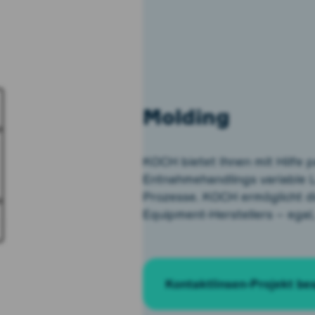
Molding
KOCH bietet Ihnen mit Hilfe 
Entnahmehandlings variable 
Prozesse. KOCH ermöglicht di
Equipment-Herstellers – egal,
Kontaktlinsen-Projekt be