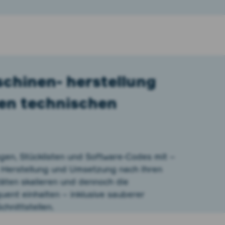
schinen- herstellung
ren technischen
agen, Stücklisten und Software-Codes mit –
 Herstellung und Umsetzung nach Ihren
äten skalieren und dennoch die
ent einhalten – inklusive sauberer
hnittstellen.