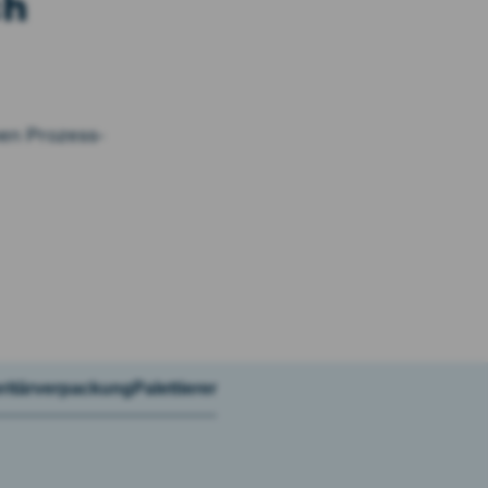
ch
hen Prozess­
ritärverpackung
Palettierer