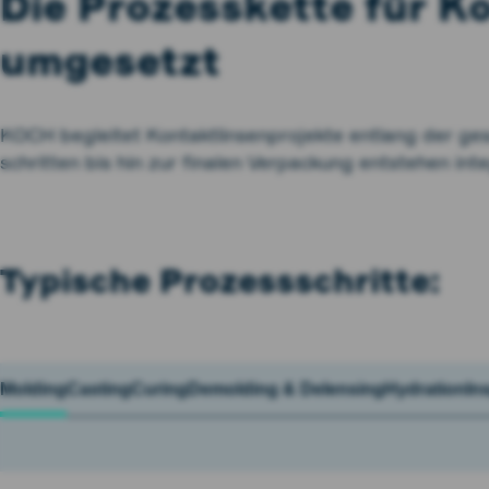
Die Prozess­kette für Ko
umgesetzt
KOCH begleitet Kontakt­linsen­projekte entlang der ge
schritten bis hin zur finalen Verpackung entstehen int
Typische Prozessschritte:
Molding
Casting
Curing
Demolding & Delensing
Hydration
In